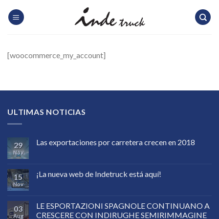
Skip
to
content
[woocommerce_my_account]
ULTIMAS NOTICIAS
Las exportaciones por carretera crecen en 2018
29
Nov
¡La nueva web de Indetruck está aquí!
15
Nov
LE ESPORTAZIONI SPAGNOLE CONTINUANO A
03
CRESCERE CON INDIRUGHE SEMIRIMMAGINE
Aug