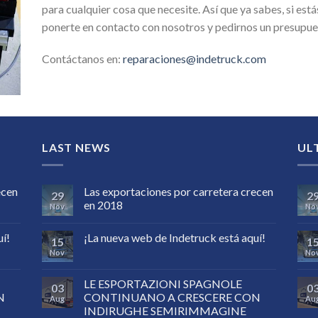
para cualquier cosa que necesite. Así que ya sabes, si est
ponerte en contacto con nosotros y pedirnos un presupue
Contáctanos en:
reparaciones@indetruck.com
LAST NEWS
UL
ecen
Las exportaciones por carretera crecen
29
2
en 2018
Nov
No
uí!
¡La nueva web de Indetruck está aquí!
15
1
Nov
No
LE ESPORTAZIONI SPAGNOLE
03
0
N
CONTINUANO A CRESCERE CON
Aug
Au
INDIRUGHE SEMIRIMMAGINE