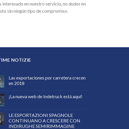
ás interesado en nuestro servicio, no dudes en
sto sin ningún tipo de compromiso.
TIME NOTIZIE
Las exportaciones por carretera crecen
9
en 2018
v
¡La nueva web de Indetruck está aquí!
5
v
LE ESPORTAZIONI SPAGNOLE
3
CONTINUANO A CRESCERE CON
g
INDIRUGHE SEMIRIMMAGINE