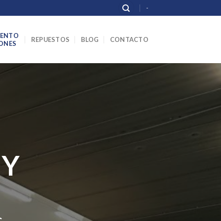
-
IENTO
REPUESTOS
BLOG
CONTACTO
IONES
 Y
s