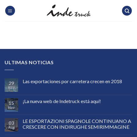
Skip
to
content
ULTIMAS NOTICIAS
Las exportaciones por carretera crecen en 2018
29
Nov
¡La nueva web de Indetruck está aquí!
15
Nov
LE ESPORTAZIONI SPAGNOLE CONTINUANO A
03
CRESCERE CON INDIRUGHE SEMIRIMMAGINE
Aug